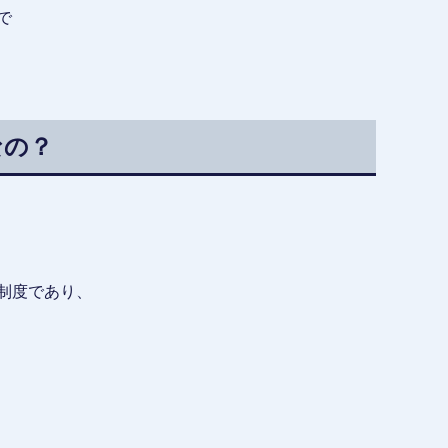
で
なの？
制度であり、