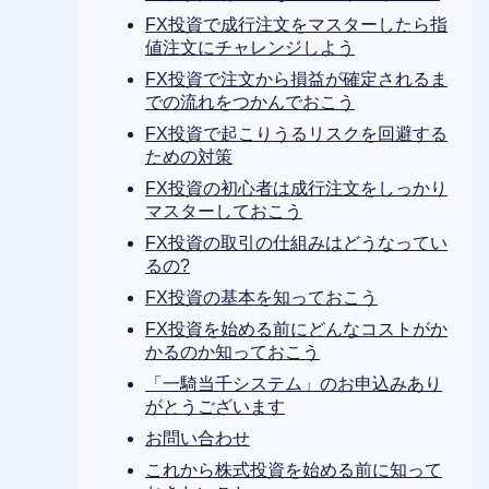
FX投資で成行注文をマスターしたら指
値注文にチャレンジしよう
FX投資で注文から損益が確定されるま
での流れをつかんでおこう
FX投資で起こりうるリスクを回避する
ための対策
FX投資の初心者は成行注文をしっかり
マスターしておこう
FX投資の取引の仕組みはどうなってい
るの?
FX投資の基本を知っておこう
FX投資を始める前にどんなコストがか
かるのか知っておこう
「一騎当千システム」のお申込みあり
がとうございます
お問い合わせ
これから株式投資を始める前に知って