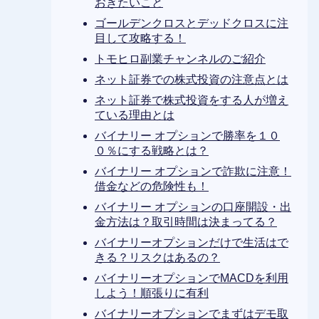
おきたいこと
ゴールデンクロスとデッドクロスに注
目して攻略する！
トモヒロ副業チャンネルのご紹介
ネット証券での株式投資の注意点とは
ネット証券で株式投資をする人が増え
ている理由とは
バイナリー オプションで勝率を１０
０％にする戦略とは？
バイナリー オプションで詐欺に注意！
借金などの危険性も！
バイナリー オプションの口座開設・出
金方法は？取引時間は決まってる？
バイナリーオプションだけで生活はで
きる？リスクはあるの？
バイナリーオプションでMACDを利用
しよう！順張りに有利
バイナリーオプションでまずはデモ取